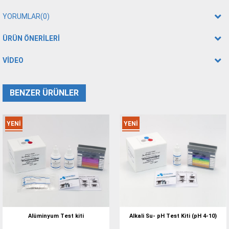
YORUMLAR
(0)
ÜRÜN ÖNERILERI
VIDEO
BENZER ÜRÜNLER
YENI
YENI
ÜRÜN
ÜRÜN
Alüminyum Test kiti
Alkali Su- pH Test Kiti (pH 4-10)