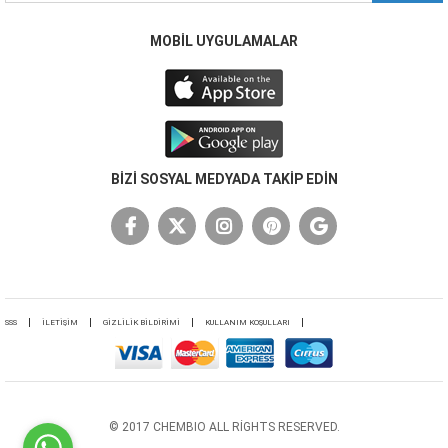
MOBİL UYGULAMALAR
BİZİ SOSYAL MEDYADA TAKİP EDİN
SSS
İLETİŞİM
GİZLİLİK BİLDİRİMİ
KULLANIM KOŞULLARI
© 2017 CHEMBIO ALL RIGHTS RESERVED.