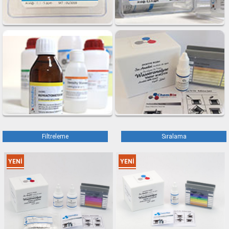
Filtreleme
Sıralama
YENI
YENI
ÜRÜN
ÜRÜN